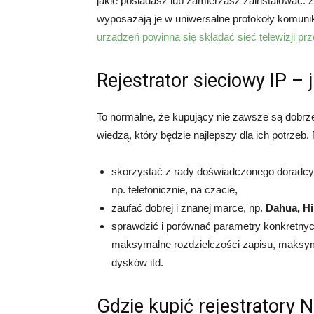
jakie posiadasz lub zamierzasz zainstalować.
wyposażają je w uniwersalne protokoły komunika
urządzeń powinna się składać sieć telewizji p
Rejestrator sieciowy IP – 
To normalne, że kupujący nie zawsze są dobrze 
wiedzą, który będzie najlepszy dla ich potrzeb.
skorzystać z rady doświadczonego doradcy –
np. telefonicznie, na czacie,
zaufać dobrej i znanej marce, np.
Dahua, Hi
sprawdzić i porównać parametry konkretnych
maksymalne rozdzielczości zapisu, maksymal
dysków itd.
Gdzie kupić rejestratory 