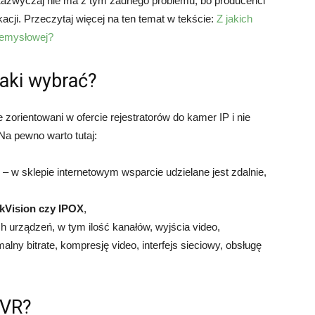
 Zazwyczaj nie ma z tym żadnego problemu, bo producenci
cji. Przeczytaj więcej na ten temat w tekście:
Z jakich
rzemysłowej?
jaki wybrać?
zorientowani w ofercie rejestratorów do kamer IP i nie
 Na pewno warto tutaj:
 w sklepie internetowym wsparcie udzielane jest zdalnie,
kVision czy IPOX
,
 urządzeń, w tym ilość kanałów, wyjścia video,
ny bitrate, kompresję video, interfejs sieciowy, obsługę
NVR?