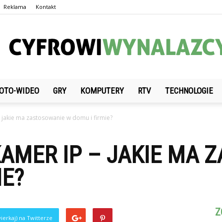
Reklama
Kontakt
OTO-WIDEO
GRY
KOMPUTERY
RTV
TECHNOLOGIE
CyfrowiWynalazcy.pl
– jakie ma zastosowanie w domu i firmie?
AMER IP – JAKIE MA 
IE?
0
Z
ierkaj) na Twitterze