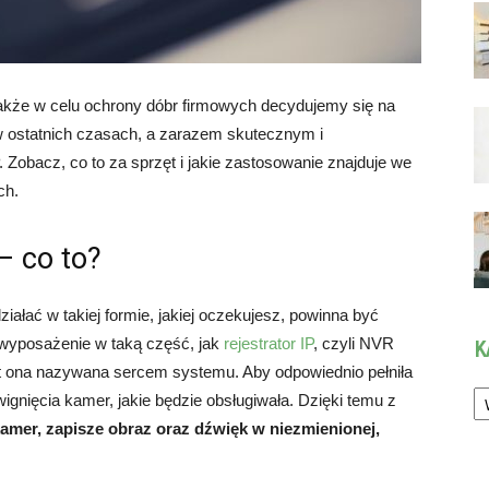
także w celu ochrony dóbr firmowych decydujemy się na
w ostatnich czasach, a zarazem skutecznym i
Zobacz, co to za sprzęt i jakie zastosowanie znajduje we
ch.
– co to?
łać w takiej formie, jakiej oczekujesz, powinna być
 wyposażenie w taką część, jak
rejestrator IP
, czyli NVR
K
t ona nazywana sercem systemu. Aby odpowiednio pełniła
Ka
ignięcia kamer, jakie będzie obsługiwała. Dzięki temu z
kamer, zapisze obraz oraz dźwięk w niezmienionej,