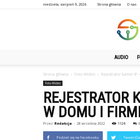
niedziela, sierpień 9, 2026
Strona główna
O nas
AUDIO
F
Strona główna
Foto-Wideo
Rejestrator kamer IP 
Foto-Wideo
REJESTRATOR K
W DOMU I FIRM
Przez
Redakcja
-
28 września 2022
1124
Podziel się na Facebooku
Tweet (Ćw