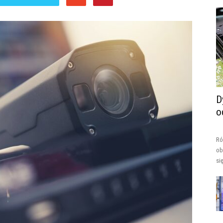
D
o
Ró
ob
si