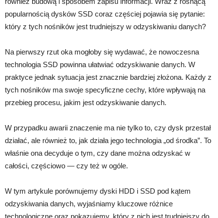
również budową i sposobem zapisu informacji. Wraz z rosnącą
popularnością dysków SSD coraz częściej pojawia się pytanie:
który z tych nośników jest trudniejszy w odzyskiwaniu danych?
Na pierwszy rzut oka mogłoby się wydawać, że nowoczesna
technologia SSD powinna ułatwiać odzyskiwanie danych. W
praktyce jednak sytuacja jest znacznie bardziej złożona. Każdy z
tych nośników ma swoje specyficzne cechy, które wpływają na
przebieg procesu, jakim jest odzyskiwanie danych.
W przypadku awarii znaczenie ma nie tylko to, czy dysk przestał
działać, ale również to, jak działa jego technologia „od środka”. To
właśnie ona decyduje o tym, czy dane można odzyskać w
całości, częściowo — czy też w ogóle.
W tym artykule porównujemy dyski HDD i SSD pod kątem
odzyskiwania danych, wyjaśniamy kluczowe różnice
technologiczne oraz pokazujemy, który z nich jest trudniejszy do