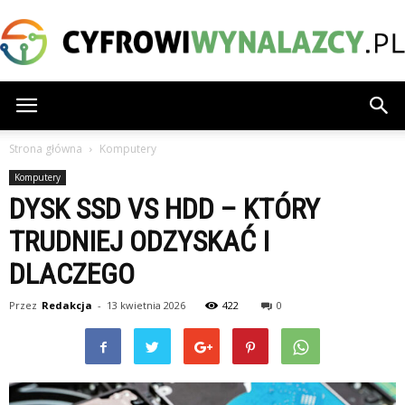
CyfrowiWynalazcy.pl
Strona główna
Komputery
Komputery
DYSK SSD VS HDD – KTÓRY
TRUDNIEJ ODZYSKAĆ I
DLACZEGO
Przez
Redakcja
-
13 kwietnia 2026
422
0