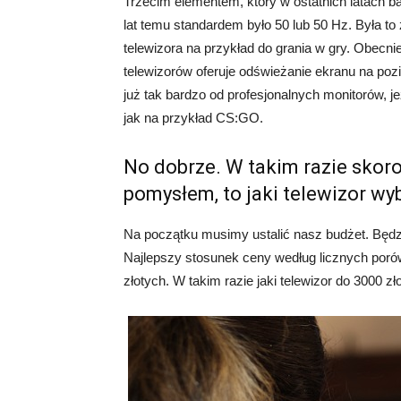
Trzecim elementem, który w ostatnich latach ba
lat temu standardem było 50 lub 50 Hz. Była t
telewizora na przykład do grania w gry. Obecni
telewizorów oferuje odświeżanie ekranu na pozi
już tak bardzo od profesjonalnych monitorów, j
jak na przykład CS:GO.
No dobrze. W takim razie skoro
pomysłem, to jaki telewizor wyb
Na początku musimy ustalić nasz budżet. Będzi
Najlepszy stosunek ceny według licznych porówn
złotych. W takim razie jaki telewizor do 3000 z