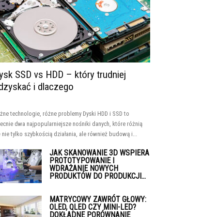
ysk SSD vs HDD – który trudniej
dzyskać i dlaczego
żne technologie, różne problemy Dyski HDD i SSD to
ecnie dwa najpopularniejsze nośniki danych, które różnią
ę nie tylko szybkością działania, ale również budową i...
JAK SKANOWANIE 3D WSPIERA
PROTOTYPOWANIE I
WDRAŻANIE NOWYCH
PRODUKTÓW DO PRODUKCJI...
MATRYCOWY ZAWRÓT GŁOWY:
OLED, QLED CZY MINI-LED?
DOKŁADNE PORÓWNANIE