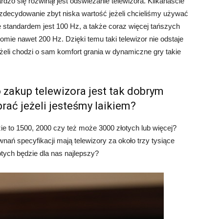
rdzo się rozwinął jest odświeżanie telewizora. Kilkanaście
o zdecydowanie zbyt niska wartość jeżeli chcieliśmy używać
e standardem jest 100 Hz, a także coraz więcej tańszych
omie nawet 200 Hz. Dzięki temu taki telewizor nie odstaje
eżeli chodzi o sam komfort grania w dynamiczne gry takie
 zakup telewizora jest tak dobrym
rać jeżeli jesteśmy laikiem?
e to 1500, 2000 czy też może 3000 złotych lub więcej?
ań specyfikacji mają telewizory za około trzy tysiące
łotych będzie dla nas najlepszy?