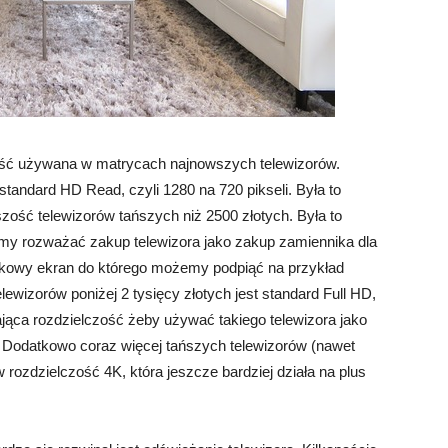
ość używana w matrycach najnowszych telewizorów.
tandard HD Read, czyli 1280 na 720 pikseli. Była to
ość telewizorów tańszych niż 2500 złotych. Była to
iśmy rozważać zakup telewizora jako zakup zamiennika dla
tkowy ekran do którego możemy podpiąć na przykład
wizorów poniżej 2 tysięcy złotych jest standard Full HD,
czająca rozdzielczość żeby używać takiego telewizora jako
 Dodatkowo coraz więcej tańszych telewizorów (nawet
 rozdzielczość 4K, która jeszcze bardziej działa na plus