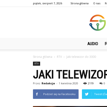
piątek, sierpień 7, 2026
Strona główna
O nas
R
AUDIO
F
Strona główna
RTV
Jaki telewizor do 3000
RTV
JAKI TELEWIZO
Przez
Redakcja
-
1 kwietnia 2020
2119
0
Podziel się na Facebooku
Tweet (Ćw