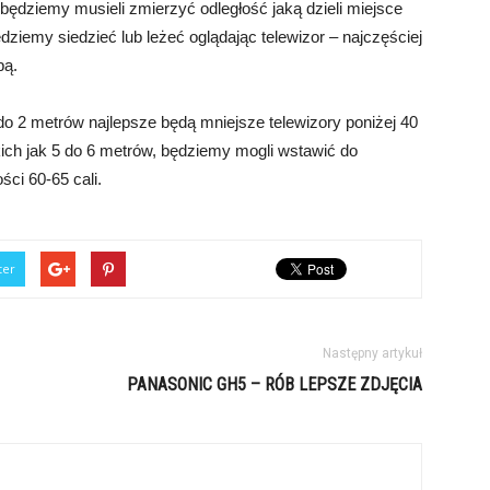
e będziemy musieli zmierzyć odległość jaką dzieli miejsce
ziemy siedzieć lub leżeć oglądając telewizor – najczęściej
pą.
do 2 metrów najlepsze będą mniejsze telewizory poniżej 40
kich jak 5 do 6 metrów, będziemy mogli wstawić do
ści 60-65 cali.
ter
Następny artykuł
PANASONIC GH5 – RÓB LEPSZE ZDJĘCIA