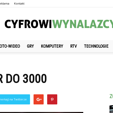
eklama
Kontakt
OTO-WIDEO
GRY
KOMPUTERY
RTV
TECHNOLOGIE
CyfrowiWynalazcy.pl
R DO 3000
Z
ierkaj) na Twitterze