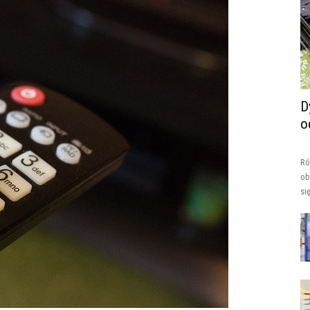
D
o
Ró
ob
si