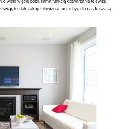
 o wiele więcej poza samą funkcją odtwarzania telewizji.
lewizji, to i tak zakup telewizora może być dla nas kuszącą