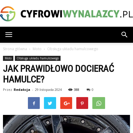
CyfrowiWynalazcy.pl
Strona główna
Moto
Obsługa układu hamulcowego
Moto
Obsługa układu hamulcowego
JAK PRAWIDŁOWO DOCIERAĆ
HAMULCE?
Przez
Redakcja
-
29 listopada 2024
388
0