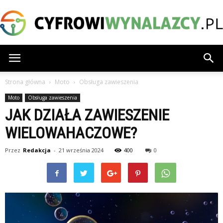
CyfrowiWynalazcy.pl
Strona główna
Moto
Obsługa zawieszenia
Moto
Obsługa zawieszenia
JAK DZIAŁA ZAWIESZENIE
WIELOWAHACZOWE?
Przez
Redakcja
-
21 września 2024
400
0