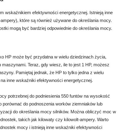
m wskaźnikiem efektywności energetycznej. Istnieją inne
olt-ampery), które są również używane do określania mocy.
nostki mogą być bardziej odpowiednie do określania mocy.
ko HP może być przydatna w wielu dziedzinach życia,
ub maszynami. Teraz, gdy wiesz, ile to jest 1 HP, możesz
maszyny. Pamiętaj jednak, że HP to tylko jedna z wielu
na inne wskaźniki efektywności energetycznej.
ocy potrzebnej do podniesienia 550 funtów na wysokość
 to porównać do podnoszenia worków ziemniaków lub
zacji do określania mocy silników. Można obliczyć moc w
nostek, takich jak kilowaty czy kilowolt-ampery. Warto
ednostek mocy i istnieją inne wskaźniki efektywności