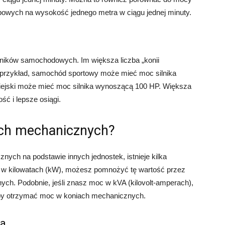
bowych na wysokość jednego metra w ciągu jednej minuty.
lników samochodowych. Im większa liczba „konii
 przykład, samochód sportowy może mieć moc silnika
jski może mieć moc silnika wynoszącą 100 HP. Większa
ć i lepsze osiągi.
ach mechanicznych?
nych na podstawie innych jednostek, istnieje kilka
c w kilowatach (kW), możesz pomnożyć tę wartość przez
ch. Podobnie, jeśli znasz moc w kVA (kilovolt-amperach),
by otrzymać moc w koniach mechanicznych.
na