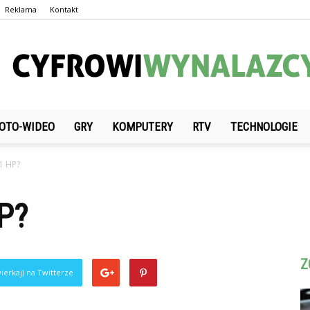
Reklama
Kontakt
OTO-WIDEO
GRY
KOMPUTERY
RTV
TECHNOLOGIE
CyfrowiWynalazcy.pl
 1 HP?
P?
Z
ierkaj) na Twitterze