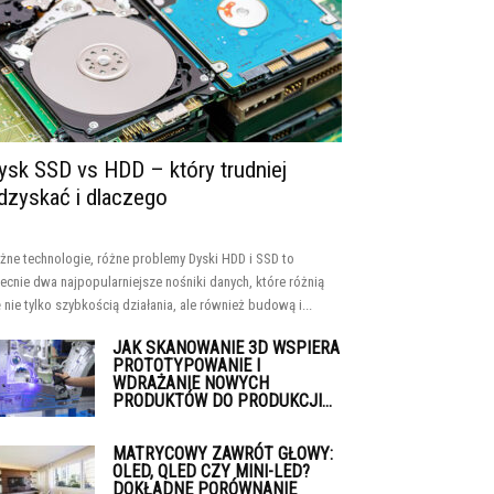
ysk SSD vs HDD – który trudniej
dzyskać i dlaczego
żne technologie, różne problemy Dyski HDD i SSD to
ecnie dwa najpopularniejsze nośniki danych, które różnią
ę nie tylko szybkością działania, ale również budową i...
JAK SKANOWANIE 3D WSPIERA
PROTOTYPOWANIE I
WDRAŻANIE NOWYCH
PRODUKTÓW DO PRODUKCJI...
MATRYCOWY ZAWRÓT GŁOWY:
OLED, QLED CZY MINI-LED?
DOKŁADNE PORÓWNANIE