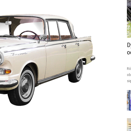
D
o
Ró
ob
si