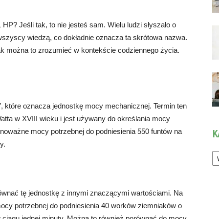
 HP? Jeśli tak, to nie jesteś sam. Wielu ludzi słyszało o
 wszyscy wiedzą, co dokładnie oznacza ta skrótowa nazwa.
jak można to zrozumieć w kontekście codziennego życia.
”, które oznacza jednostkę mocy mechanicznej. Termin ten
tta w XVIII wieku i jest używany do określania mocy
wnoważne mocy potrzebnej do podniesienia 550 funtów na
K
y.
Ka
porównać tę jednostkę z innymi znaczącymi wartościami. Na
mocy potrzebnej do podniesienia 40 worków ziemniaków o
 ciągu jednej minuty. Można to również porównać do mocy