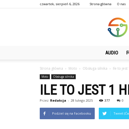
czwartek, sierpień 6, 2026
Strona główna
O nas
AUDIO
F
Strona główna
Moto
Obsługa silnika
Ile to jest
Moto
Obsługa silnika
ILE TO JEST 1 H
Przez
Redakcja
-
28 lutego 2025
377
0
Podziel się na Facebooku
Tweet (Ćw