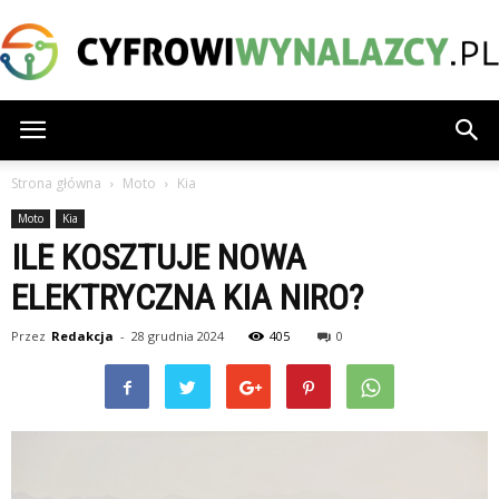
CyfrowiWynalazcy.pl
Strona główna
Moto
Kia
Moto
Kia
ILE KOSZTUJE NOWA
ELEKTRYCZNA KIA NIRO?
Przez
Redakcja
-
28 grudnia 2024
405
0