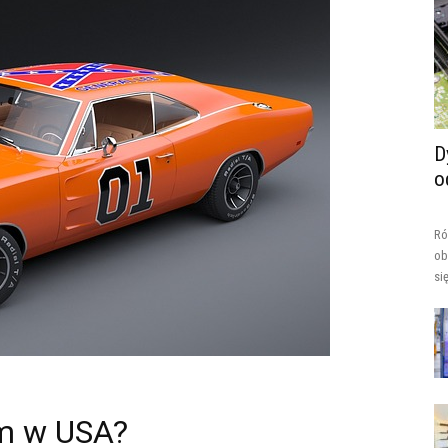
D
o
Ró
ob
si
am w USA?