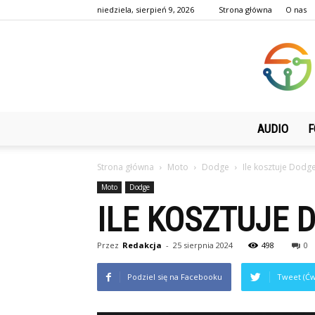
niedziela, sierpień 9, 2026
Strona główna
O nas
AUDIO
F
Strona główna
Moto
Dodge
Ile kosztuje Dod
Moto
Dodge
ILE KOSZTUJE 
Przez
Redakcja
-
25 sierpnia 2024
498
0
Podziel się na Facebooku
Tweet (Ćw