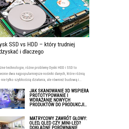
ysk SSD vs HDD – który trudniej
dzyskać i dlaczego
żne technologie, różne problemy Dyski HDD i SSD to
ecnie dwa najpopularniejsze nośniki danych, które różnią
ę nie tylko szybkością działania, ale również budową i...
JAK SKANOWANIE 3D WSPIERA
PROTOTYPOWANIE I
WDRAŻANIE NOWYCH
PRODUKTÓW DO PRODUKCJI...
MATRYCOWY ZAWRÓT GŁOWY:
OLED, QLED CZY MINI-LED?
DOKŁADNE PORÓWNANIE