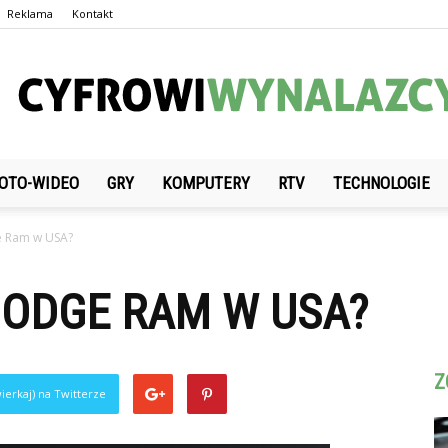
Reklama
Kontakt
OTO-WIDEO
GRY
KOMPUTERY
RTV
TECHNOLOGIE
CyfrowiWynalazcy.pl
ge Ram w USA?
DODGE RAM W USA?
Z
ierkaj) na Twitterze