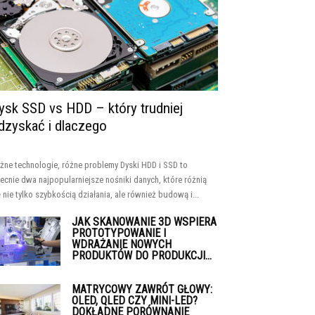
ysk SSD vs HDD – który trudniej
dzyskać i dlaczego
żne technologie, różne problemy Dyski HDD i SSD to
ecnie dwa najpopularniejsze nośniki danych, które różnią
ę nie tylko szybkością działania, ale również budową i...
JAK SKANOWANIE 3D WSPIERA
PROTOTYPOWANIE I
WDRAŻANIE NOWYCH
PRODUKTÓW DO PRODUKCJI...
MATRYCOWY ZAWRÓT GŁOWY:
OLED, QLED CZY MINI-LED?
DOKŁADNE PORÓWNANIE