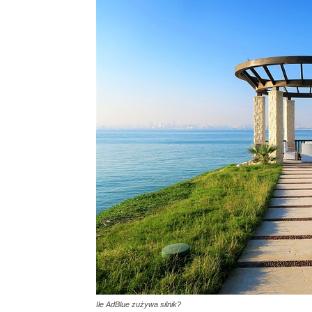
Ile AdBlue zużywa silnik?