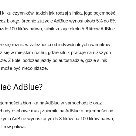
kilku czynników, takich jak rodzaj silnika, jego pojemność,
zecz biorąc, średnie zużycie AdBlue wynosi około 5% do 8%
de 100 litrów paliwa, silnik zużyje około 5-8 litrów AdBlue.
e się różnić w zależności od indywidualnych warunków
sz się w miejskim ruchu, gdzie silnik pracuje na niższych
. Z kolei podczas jazdy po autostradzie, gdzie silnik
 może być nieco niższe.
niać AdBlue?
pojemności zbiornika na AdBlue w samochodzie oraz
chody osobowe mają zbiorniki na AdBlue o pojemności od
użyciu AdBlue wynoszącym 5-8 litrów na 100 litrów paliwa,
itrów paliwa.