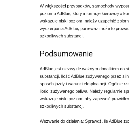
W większości przypadków, samochody wypos
poziomu AdBlue, który informuje kierowcę o ko
wskazuje niski poziom, należy uzupełnić zbiorn
wyczerpania AdBlue, ponieważ może to prowadz
szkodliwych substancji.
Podsumowanie
AdBlue jest niezwykle ważnym dodatkiem do sil
substancji. Ilość AdBlue zużywanego przez silni
sposób jazdy i warunki eksploatacji. Ogólnie r
ilości zużywanego paliwa. Należy regularnie s
wskazuje niski poziom, aby zapewnić prawidło
szkodliwych substancji.
Wezwanie do działania: Sprawdź, ile AdBlue zuż