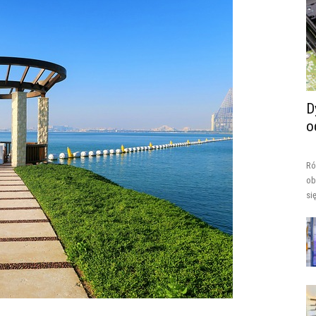
D
o
Ró
ob
si