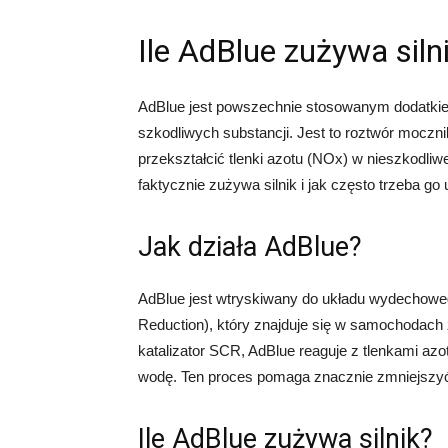
Ile AdBlue zużywa siln
AdBlue jest powszechnie stosowanym dodatkiem 
szkodliwych substancji. Jest to roztwór moczn
przekształcić tlenki azotu (NOx) w nieszkodliw
faktycznie zużywa silnik i jak często trzeba go 
Jak działa AdBlue?
AdBlue jest wtryskiwany do układu wydechoweg
Reduction), który znajduje się w samochodach z
katalizator SCR, AdBlue reaguje z tlenkami azot
wodę. Ten proces pomaga znacznie zmniejszyć 
Ile AdBlue zużywa silnik?