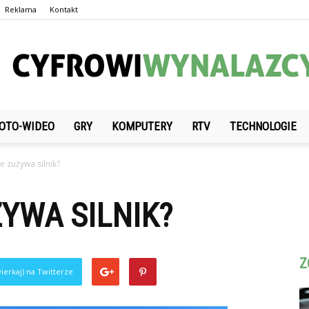
Reklama
Kontakt
OTO-WIDEO
GRY
KOMPUTERY
RTV
TECHNOLOGIE
CyfrowiWynalazcy.pl
e zużywa silnik?
ŻYWA SILNIK?
Z
ierkaj) na Twitterze