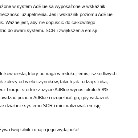
ażone w system AdBlue są wyposażone w wskaźnik
nieczności uzupełnienia. Jeśli wskaźnik poziomu AdBlue
ik. Ważne jest, aby nie dopuścić do całkowitego
ić do awarii systemu SCR i zwiększenia emisji
ników diesla, który pomaga w redukcji emisji szkodliwych
k zależy od wielu czynników, takich jak rodzaj silnika,
zecz biorąc, średnie zużycie AdBlue wynosi około 5-8%
prawdzać poziom AdBlue i uzupełniać go, gdy wskaźnik
we działanie systemu SCR i minimalizować emisję
ywa twój silnik i dbaj o jego wydajność!