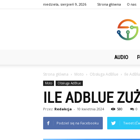
niedziela, sierpień 9, 2026
Strona główna
O nas
AUDIO
F
Strona główna
Moto
Obsługa AdBlue
Ile AdBlu
Moto
Obsługa AdBlue
ILE ADBLUE ZU
Przez
Redakcja
-
10 kwietnia 2024
580
0
Podziel się na Facebooku
Tweet (Ćw