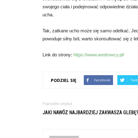
swojego ciała i podejmować odpowiednie dział
ucha.
Tak, zatkane ucho może się samo odetkać. Jedn
powoduje silny ból, warto skonsultować się z l
Link do strony:
https://www.wedrowcy.pl/
PODZIEL SIĘ
Facebook
Twit
Poprzedni artykuł
JAKI NAWÓZ NAJBARDZIEJ ZAKWASZA GLEBĘ