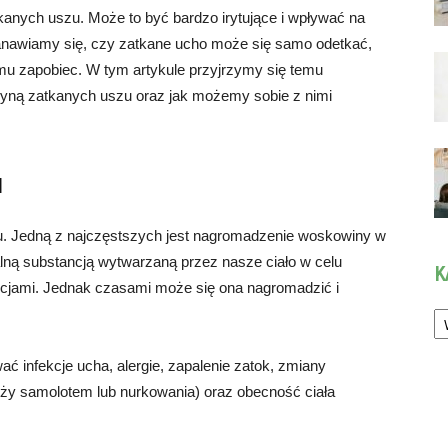
anych uszu. Może to być bardzo irytujące i wpływać na
anawiamy się, czy zatkane ucho może się samo odetkać,
emu zapobiec. W tym artykule przyjrzymy się temu
zyną zatkanych uszu oraz jak możemy sobie z nimi
u
zu. Jedną z najczęstszych jest nagromadzenie woskowiny w
ną substancją wytwarzaną przez nasze ciało w celu
K
kcjami. Jednak czasami może się ona nagromadzić i
Ka
 infekcje ucha, alergie, zapalenie zatok, zmiany
óży samolotem lub nurkowania) oraz obecność ciała