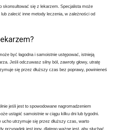
rto skonsultować się z lekarzem. Specjalista może
lub zalecić inne metody leczenia, w zależności od
 lekarzem?
że być łagodna i samoistnie ustępować, istnieją
arza. Jeśli odczuwasz silny ból, zawroty głowy, utratę
rzymuje się przez dłuższy czas bez poprawy, powinieneś
lnie jeśli jest to spowodowane nagromadzeniem
e ustąpić samoistnie w ciągu kilku dni lub tygodni.
 ucho utrzymuje się przez dłuższy czas, warto
y przypadek jest inny, dlatego ważne jest, aby słuchać