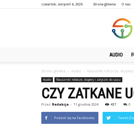
czwartek, sierpień 6, 2026
Strona główna
O nas
AUDIO
F
Strona główna
Audio
Nauszniki robocze, stopery 
Audio
Nauszniki robocze, stopery i zatyczki do uszu
CZY ZATKANE 
Przez
Redakcja
-
11 grudnia 2024
437
0
Podziel się na Facebooku
Tweet (Ćw