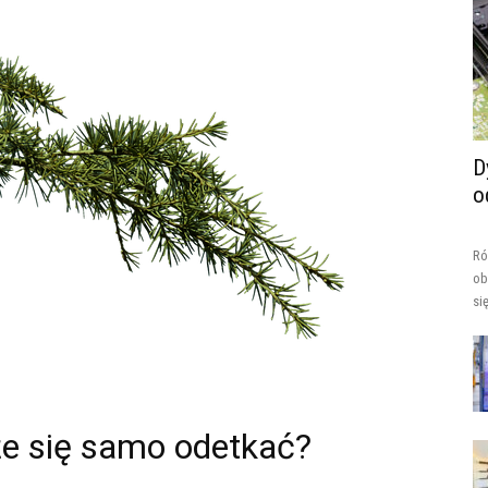
D
o
Ró
ob
si
e się samo odetkać?