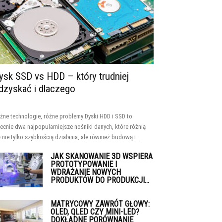
ysk SSD vs HDD – który trudniej
dzyskać i dlaczego
żne technologie, różne problemy Dyski HDD i SSD to
ecnie dwa najpopularniejsze nośniki danych, które różnią
ę nie tylko szybkością działania, ale również budową i...
JAK SKANOWANIE 3D WSPIERA
PROTOTYPOWANIE I
WDRAŻANIE NOWYCH
PRODUKTÓW DO PRODUKCJI...
MATRYCOWY ZAWRÓT GŁOWY:
OLED, QLED CZY MINI-LED?
DOKŁADNE PORÓWNANIE