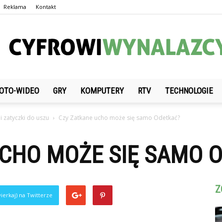
Reklama
Kontakt
OTO-WIDEO
GRY
KOMPUTERY
RTV
TECHNOLOGIE
CyfrowiWynalazcy.pl
i zatyczki do uszu
Czy Zatkane ucho może się samo Odetkać?
UCHO MOŻE SIĘ SAMO 
Z
ierkaj) na Twitterze