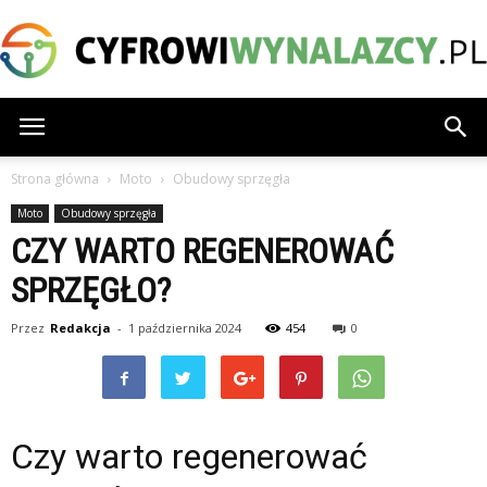
CyfrowiWynalazcy.pl
Strona główna
Moto
Obudowy sprzęgła
Moto
Obudowy sprzęgła
CZY WARTO REGENEROWAĆ
SPRZĘGŁO?
Przez
Redakcja
-
1 października 2024
454
0
Czy warto regenerować