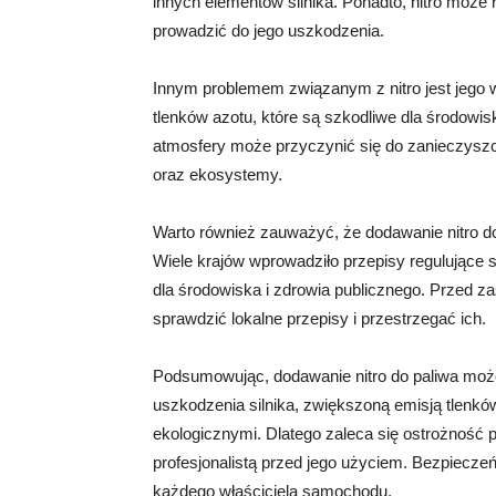
innych elementów silnika. Ponadto, nitro może 
prowadzić do jego uszkodzenia.
Innym problemem związanym z nitro jest jego 
tlenków azotu, które są szkodliwe dla środowis
atmosfery może przyczynić się do zanieczyszc
oraz ekosystemy.
Warto również zauważyć, że dodawanie nitro do
Wiele krajów wprowadziło przepisy regulujące s
dla środowiska i zdrowia publicznego. Przed 
sprawdzić lokalne przepisy i przestrzegać ich.
Podsumowując, dodawanie nitro do paliwa może
uszkodzenia silnika, zwiększoną emisją tlenk
ekologicznymi. Dlatego zaleca się ostrożność p
profesjonalistą przed jego użyciem. Bezpieczeń
każdego właściciela samochodu.