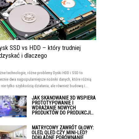
ysk SSD vs HDD – który trudniej
dzyskać i dlaczego
żne technologie, różne problemy Dyski HDD i SSD to
ecnie dwa najpopularniejsze nośniki danych, które różnią
ę nie tylko szybkością działania, ale również budową i...
JAK SKANOWANIE 3D WSPIERA
PROTOTYPOWANIE I
WDRAŻANIE NOWYCH
PRODUKTÓW DO PRODUKCJI...
MATRYCOWY ZAWRÓT GŁOWY:
OLED, QLED CZY MINI-LED?
DOKŁADNE PORÓWNANIE