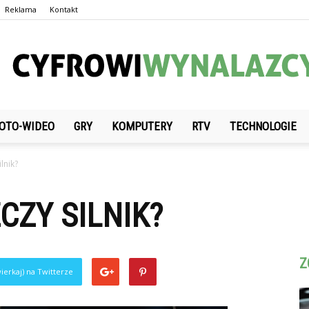
Reklama
Kontakt
OTO-WIDEO
GRY
KOMPUTERY
RTV
TECHNOLOGIE
CyfrowiWynalazcy.pl
ilnik?
CZY SILNIK?
Z
ierkaj) na Twitterze