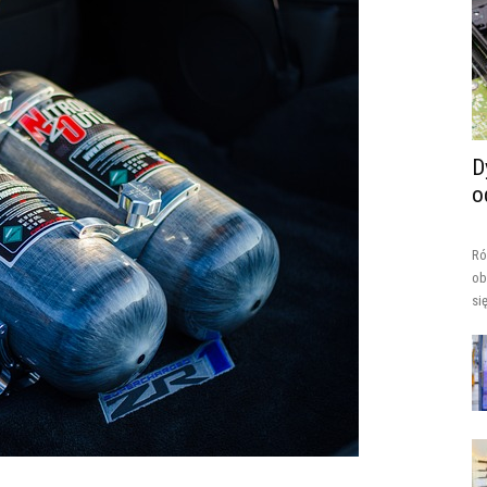
D
o
Ró
ob
si