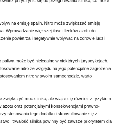
również przyczynić się do przegrzewania silnika, co może
wpływ na emisję spalin. Nitro może zwiększać emisję
ka. Wprowadzanie większej ilości tlenków azotu do
zenia powietrza i negatywnie wpływać na zdrowie ludzi
 paliwa może być nielegalne w niektórych jurysdykcjach.
tosowanie nitro ze względu na jego potencjalne zagrożenia
zastosowaniem nitro w swoim samochodzie, warto
 zwiększyć moc silnika, ale wiąże się również z ryzykiem
ów azotu oraz potencjalnymi konsekwencjami prawno-
rzy stosowaniu tego dodatku i skonsultowanie się z
stwo i trwałość silnika powinny być zawsze priorytetem dla