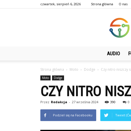
czwartek, sierpień 6, 2026
Strona główna
O nas
AUDIO
F
Strona główna
Moto
Dodge
Czy nitro niszczy s
Moto
Dodge
CZY NITRO NISZ
Przez
Redakcja
-
27 września 2024
390
0
Podziel się na Facebooku
Tweet (Ćw