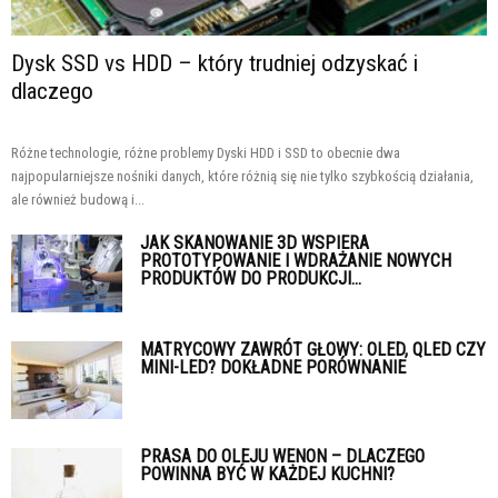
Dysk SSD vs HDD – który trudniej odzyskać i
dlaczego
Różne technologie, różne problemy Dyski HDD i SSD to obecnie dwa
najpopularniejsze nośniki danych, które różnią się nie tylko szybkością działania,
ale również budową i...
JAK SKANOWANIE 3D WSPIERA
PROTOTYPOWANIE I WDRAŻANIE NOWYCH
PRODUKTÓW DO PRODUKCJI...
MATRYCOWY ZAWRÓT GŁOWY: OLED, QLED CZY
MINI-LED? DOKŁADNE PORÓWNANIE
PRASA DO OLEJU WENON – DLACZEGO
POWINNA BYĆ W KAŻDEJ KUCHNI?