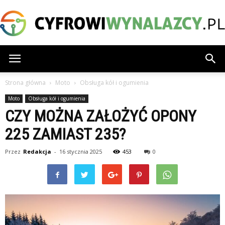
CyfrowiWynalazcy.pl
Strona główna
Moto
Obsługa kół i ogumienia
Moto
Obsługa kół i ogumienia
CZY MOŻNA ZAŁOŻYĆ OPONY
225 ZAMIAST 235?
Przez
Redakcja
-
16 stycznia 2025
453
0