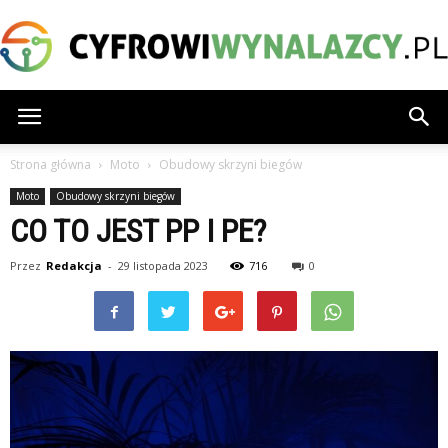
CyfrowiWynalazcy.pl
Strona główna
Moto
Obudowy skrzyni biegów
Moto
Obudowy skrzyni biegów
CO TO JEST PP I PE?
Przez
Redakcja
-
29 listopada 2023
716
0