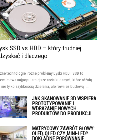
ysk SSD vs HDD – który trudniej
dzyskać i dlaczego
żne technologie, różne problemy Dyski HDD i SSD to
ecnie dwa najpopularniejsze nośniki danych, które różnią
ę nie tylko szybkością działania, ale również budową i...
JAK SKANOWANIE 3D WSPIERA
PROTOTYPOWANIE I
WDRAŻANIE NOWYCH
PRODUKTÓW DO PRODUKCJI...
MATRYCOWY ZAWRÓT GŁOWY:
OLED, QLED CZY MINI-LED?
DOKŁADNE PORÓWNANIE