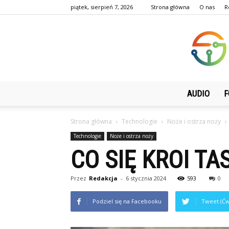
piątek, sierpień 7, 2026
Strona główna
O nas
R
AUDIO
F
Strona główna
Technologie
Noże i ostrza noży
Technologie
Noże i ostrza noży
CO SIĘ KROI TA
Przez
Redakcja
-
6 stycznia 2024
593
0
Podziel się na Facebooku
Tweet (Ćw