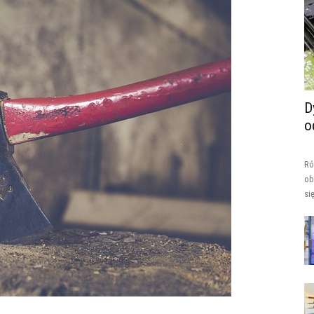
D
o
Ró
ob
si