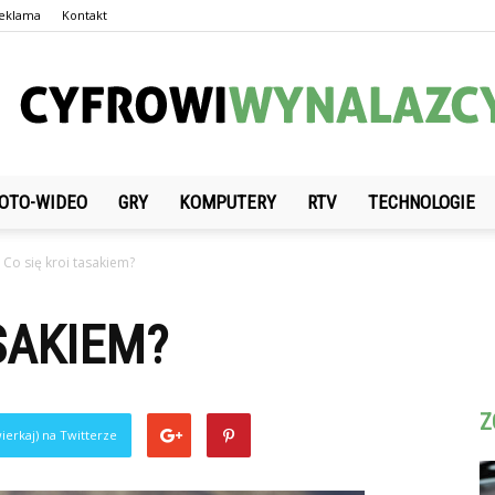
eklama
Kontakt
OTO-WIDEO
GRY
KOMPUTERY
RTV
TECHNOLOGIE
CyfrowiWynalazcy.pl
Co się kroi tasakiem?
SAKIEM?
Z
ierkaj) na Twitterze