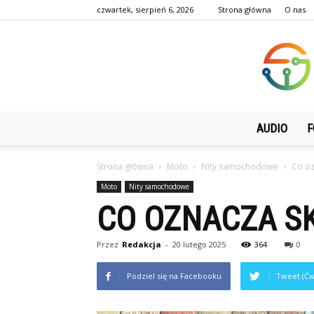
czwartek, sierpień 6, 2026
Strona główna
O nas
AUDIO
F
Strona główna
Moto
Nity samochodowe
Co oz
Moto
Nity samochodowe
CO OZNACZA SK
Przez
Redakcja
-
20 lutego 2025
364
0
Podziel się na Facebooku
Tweet (Ćw