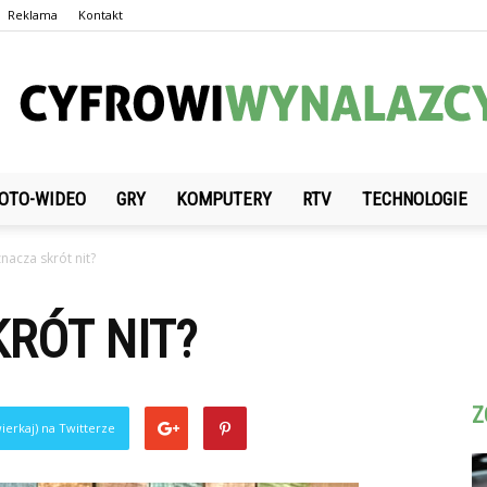
Reklama
Kontakt
OTO-WIDEO
GRY
KOMPUTERY
RTV
TECHNOLOGIE
CyfrowiWynalazcy.pl
nacza skrót nit?
RÓT NIT?
Z
ierkaj) na Twitterze