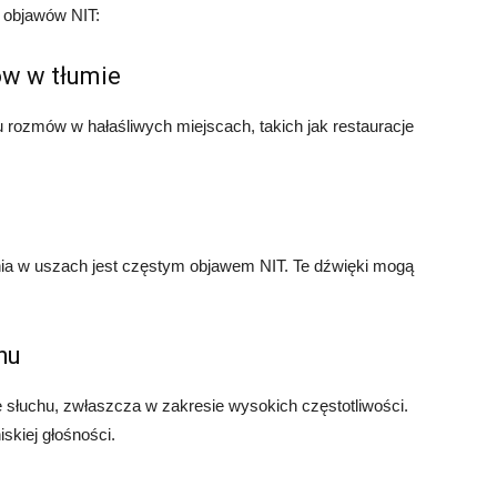
h objawów NIT:
ów w tłumie
 rozmów w hałaśliwych miejscach, takich jak restauracje
a w uszach jest częstym objawem NIT. Te dźwięki mogą
hu
słuchu, zwłaszcza w zakresie wysokich częstotliwości.
skiej głośności.