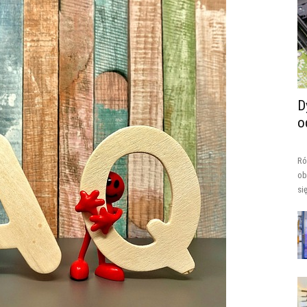
D
o
Ró
ob
si