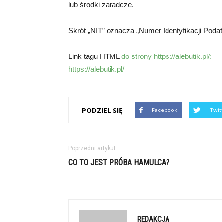
lub środki zaradcze.
Skrót „NIT” oznacza „Numer Identyfikacji Podat
Link tagu HTML
do strony https://alebutik.pl/:
https://alebutik.pl/
PODZIEL SIĘ
Facebook
Twit
Poprzedni artykuł
CO TO JEST PRÓBA HAMULCA?
REDAKCJA