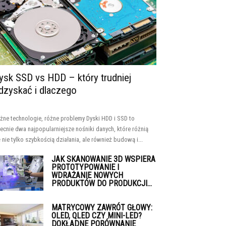
ysk SSD vs HDD – który trudniej
dzyskać i dlaczego
żne technologie, różne problemy Dyski HDD i SSD to
ecnie dwa najpopularniejsze nośniki danych, które różnią
ę nie tylko szybkością działania, ale również budową i...
JAK SKANOWANIE 3D WSPIERA
PROTOTYPOWANIE I
WDRAŻANIE NOWYCH
PRODUKTÓW DO PRODUKCJI...
MATRYCOWY ZAWRÓT GŁOWY:
OLED, QLED CZY MINI-LED?
DOKŁADNE PORÓWNANIE