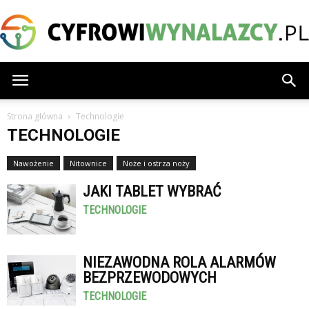
CyfrowiWynalazcy.pl
Strona główna
Technologie
TECHNOLOGIE
Nawożenie
Nitownice
Noże i ostrza noży
JAKI TABLET WYBRAĆ
TECHNOLOGIE
NIEZAWODNA ROLA ALARMÓW
BEZPRZEWODOWYCH
TECHNOLOGIE