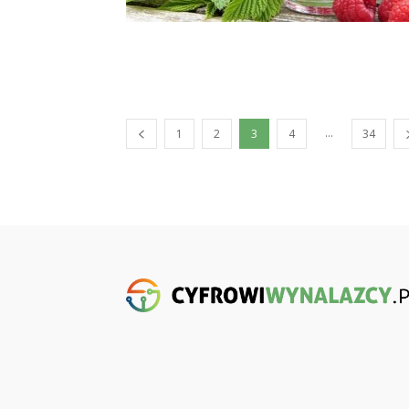
...
1
2
3
4
34