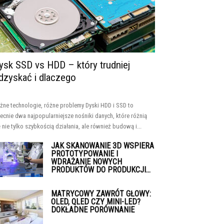
ysk SSD vs HDD – który trudniej
dzyskać i dlaczego
żne technologie, różne problemy Dyski HDD i SSD to
ecnie dwa najpopularniejsze nośniki danych, które różnią
ę nie tylko szybkością działania, ale również budową i...
JAK SKANOWANIE 3D WSPIERA
PROTOTYPOWANIE I
WDRAŻANIE NOWYCH
PRODUKTÓW DO PRODUKCJI...
MATRYCOWY ZAWRÓT GŁOWY:
OLED, QLED CZY MINI-LED?
DOKŁADNE PORÓWNANIE