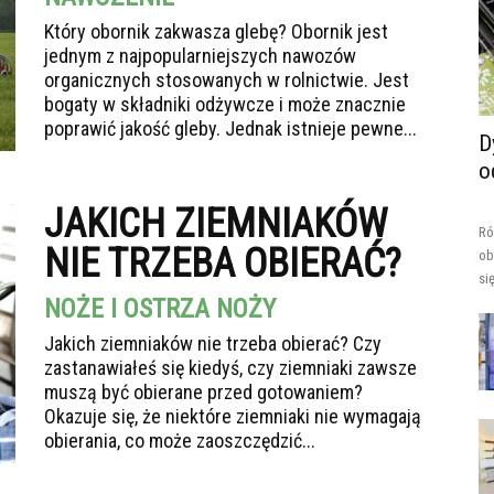
Który obornik zakwasza glebę? Obornik jest
jednym z najpopularniejszych nawozów
organicznych stosowanych w rolnictwie. Jest
bogaty w składniki odżywcze i może znacznie
poprawić jakość gleby. Jednak istnieje pewne...
D
o
JAKICH ZIEMNIAKÓW
Ró
NIE TRZEBA OBIERAĆ?
ob
si
NOŻE I OSTRZA NOŻY
Jakich ziemniaków nie trzeba obierać? Czy
zastanawiałeś się kiedyś, czy ziemniaki zawsze
muszą być obierane przed gotowaniem?
Okazuje się, że niektóre ziemniaki nie wymagają
obierania, co może zaoszczędzić...