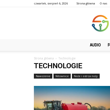
czwartek, sierpień 6, 2026
Strona główna
O nas
AUDIO
F
Strona główna
Technologie
TECHNOLOGIE
Nawożenie
Nitownice
Noże i ostrza noży