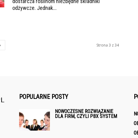
dostarcza roślinom niezbędne składniki
odżywcze. Jednak...
Strona 3 z 34
POPULARNE POSTY
P
NOWOCZESNE ROZWIĄZANIE
N
DLA FIRM, CZYLI PBX SYSTEM
O
O