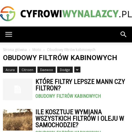
CyfrowiWynalazcy.pl
Strona główna
Moto
Obudowy filtrów kabinowych
OBUDOWY FILTRÓW KABINOWYCH
Acura
Citroen
Daewoo
Dodge
KTÓRE FILTRY LEPSZE MANN CZY
FILTRON?
OBUDOWY FILTRÓW KABINOWYCH
ILE KOSZTUJE WYMIANA
WSZYSTKICH FILTRÓW I OLEJU W
SAMOCHODZIE?