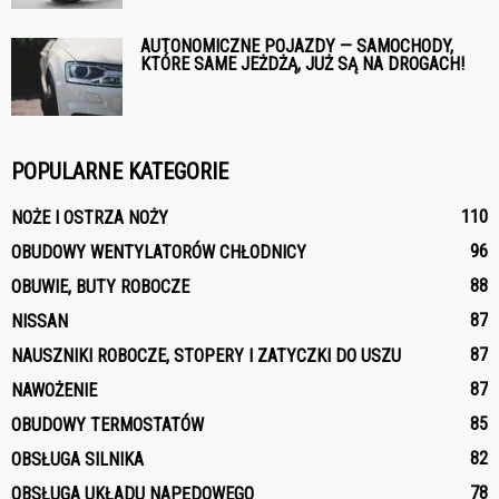
AUTONOMICZNE POJAZDY — SAMOCHODY,
KTÓRE SAME JEŻDŻĄ, JUŻ SĄ NA DROGACH!
POPULARNE KATEGORIE
110
NOŻE I OSTRZA NOŻY
96
OBUDOWY WENTYLATORÓW CHŁODNICY
88
OBUWIE, BUTY ROBOCZE
87
NISSAN
87
NAUSZNIKI ROBOCZE, STOPERY I ZATYCZKI DO USZU
87
NAWOŻENIE
85
OBUDOWY TERMOSTATÓW
82
OBSŁUGA SILNIKA
78
OBSŁUGA UKŁADU NAPĘDOWEGO