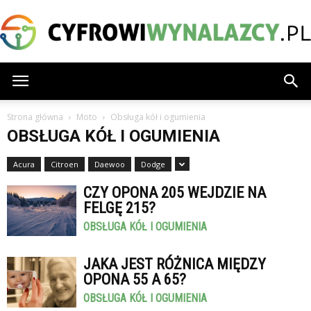
CyfrowiWynalazcy.pl
Strona główna
Moto
Obsługa kół i ogumienia
OBSŁUGA KÓŁ I OGUMIENIA
Acura
Citroen
Daewoo
Dodge
CZY OPONA 205 WEJDZIE NA
FELGĘ 215?
OBSŁUGA KÓŁ I OGUMIENIA
JAKA JEST RÓŻNICA MIĘDZY
OPONA 55 A 65?
OBSŁUGA KÓŁ I OGUMIENIA