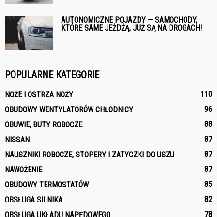
AUTONOMICZNE POJAZDY — SAMOCHODY,
KTÓRE SAME JEŻDŻĄ, JUŻ SĄ NA DROGACH!
POPULARNE KATEGORIE
110
NOŻE I OSTRZA NOŻY
96
OBUDOWY WENTYLATORÓW CHŁODNICY
88
OBUWIE, BUTY ROBOCZE
87
NISSAN
87
NAUSZNIKI ROBOCZE, STOPERY I ZATYCZKI DO USZU
87
NAWOŻENIE
85
OBUDOWY TERMOSTATÓW
82
OBSŁUGA SILNIKA
78
OBSŁUGA UKŁADU NAPĘDOWEGO