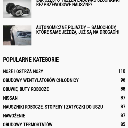
JAK CZĘSTO TRZEBA ŁADOWAĆ SŁUCHAWKI
BEZPRZEWODOWE NAUSZNE?
AUTONOMICZNE POJAZDY — SAMOCHODY,
KTÓRE SAME JEŻDŻĄ, JUŻ SĄ NA DROGACH!
POPULARNE KATEGORIE
110
NOŻE I OSTRZA NOŻY
96
OBUDOWY WENTYLATORÓW CHŁODNICY
88
OBUWIE, BUTY ROBOCZE
87
NISSAN
87
NAUSZNIKI ROBOCZE, STOPERY I ZATYCZKI DO USZU
87
NAWOŻENIE
85
OBUDOWY TERMOSTATÓW