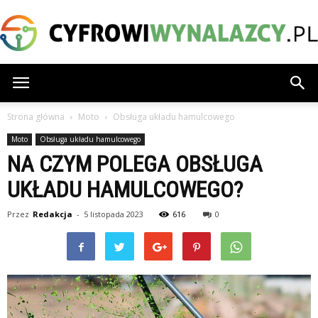
CyfrowiWynalazcy.pl
Strona główna
Moto
Obsługa układu hamulcowego
Moto
Obsługa układu hamulcowego
NA CZYM POLEGA OBSŁUGA
UKŁADU HAMULCOWEGO?
Przez
Redakcja
-
5 listopada 2023
616
0