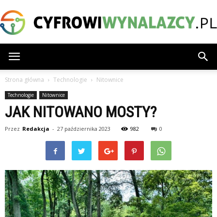
CyfrowiWynalazcy.pl
Strona główna
Technologie
Nitownice
Technologie
Nitownice
JAK NITOWANO MOSTY?
Przez
Redakcja
-
27 października 2023
982
0