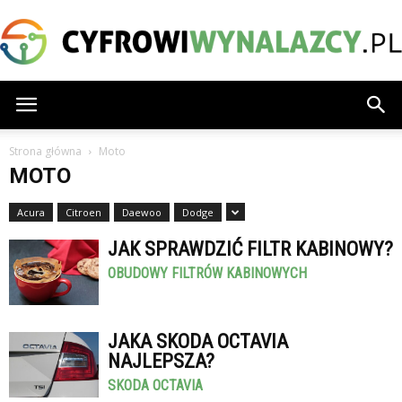
CyfrowiWynalazcy.pl
Strona główna
Moto
MOTO
Acura
Citroen
Daewoo
Dodge
JAK SPRAWDZIĆ FILTR KABINOWY?
OBUDOWY FILTRÓW KABINOWYCH
JAKA SKODA OCTAVIA
NAJLEPSZA?
SKODA OCTAVIA