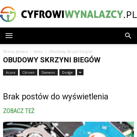
CyfrowiWynalazcy.pl
Strona główna
Moto
Obudowy skrzyni biegów
OBUDOWY SKRZYNI BIEGÓW
Acura
Citroen
Daewoo
Dodge
Brak postów do wyświetlenia
ZOBACZ TEŻ