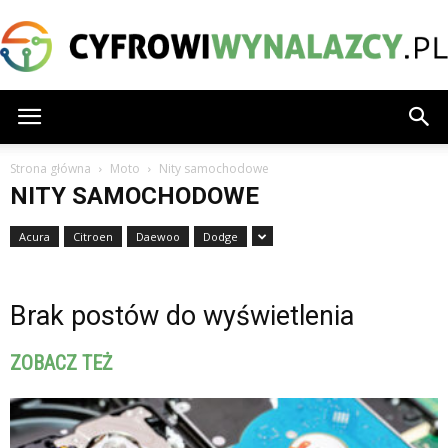
CyfrowiWynalazcy.pl
Strona główna
Moto
Nity samochodowe
NITY SAMOCHODOWE
Acura
Citroen
Daewoo
Dodge
Brak postów do wyświetlenia
ZOBACZ TEŻ