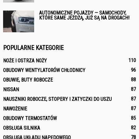
AUTONOMICZNE POJAZDY — SAMOCHODY,
KTÓRE SAME JEŻDŻĄ, JUŻ SĄ NA DROGACH!
POPULARNE KATEGORIE
110
NOŻE I OSTRZA NOŻY
96
OBUDOWY WENTYLATORÓW CHŁODNICY
88
OBUWIE, BUTY ROBOCZE
87
NISSAN
87
NAUSZNIKI ROBOCZE, STOPERY I ZATYCZKI DO USZU
87
NAWOŻENIE
85
OBUDOWY TERMOSTATÓW
82
OBSŁUGA SILNIKA
78
OBSŁUGA UKŁADU NAPĘDOWEGO