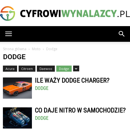
CyfrowiWynalazcy.pl
Strona główna
Moto
Dodge
DODGE
Acura
Citroen
Daewoo
Dodge
ILE WAŻY DODGE CHARGER?
DODGE
CO DAJE NITRO W SAMOCHODZIE?
DODGE