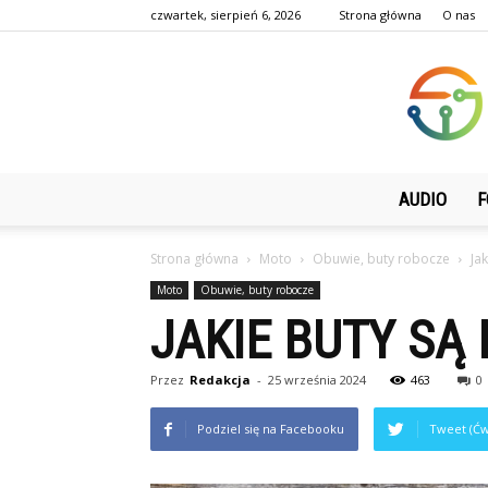
czwartek, sierpień 6, 2026
Strona główna
O nas
AUDIO
F
Strona główna
Moto
Obuwie, buty robocze
Ja
Moto
Obuwie, buty robocze
JAKIE BUTY SĄ
Przez
Redakcja
-
25 września 2024
463
0
Podziel się na Facebooku
Tweet (Ćw