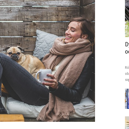
D
o
Ró
ob
si