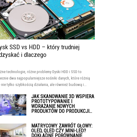
ysk SSD vs HDD – który trudniej
dzyskać i dlaczego
żne technologie, różne problemy Dyski HDD i SSD to
ecnie dwa najpopularniejsze nośniki danych, które różnią
ę nie tylko szybkością działania, ale również budową i...
JAK SKANOWANIE 3D WSPIERA
PROTOTYPOWANIE I
WDRAŻANIE NOWYCH
PRODUKTÓW DO PRODUKCJI...
MATRYCOWY ZAWRÓT GŁOWY:
OLED, QLED CZY MINI-LED?
DOKŁADNE PORÓWNANIE