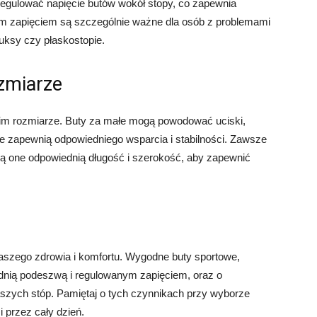
egulować napięcie butów wokół stopy, co zapewnia
ym zapięciem są szczególnie ważne dla osób z problemami
uksy czy płaskostopie.
zmiarze
nim rozmiarze. Buty za małe mogą powodować uciski,
nie zapewnią odpowiedniego wsparcia i stabilności. Zawsze
ją one odpowiednią długość i szerokość, aby zapewnić
aszego zdrowia i komfortu. Wygodne buty sportowe,
dnią podeszwą i regulowanym zapięciem, oraz o
szych stóp. Pamiętaj o tych czynnikach przy wyborze
 przez cały dzień.