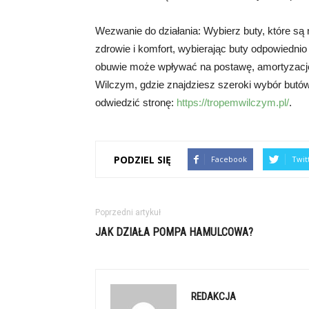
Wezwanie do działania: Wybierz buty, które są 
zdrowie i komfort, wybierając buty odpowiedni
obuwie może wpływać na postawę, amortyzację 
Wilczym, gdzie znajdziesz szeroki wybór butów, 
odwiedzić stronę:
https://tropemwilczym.pl/
.
PODZIEL SIĘ
Facebook
Twit
Poprzedni artykuł
JAK DZIAŁA POMPA HAMULCOWA?
REDAKCJA