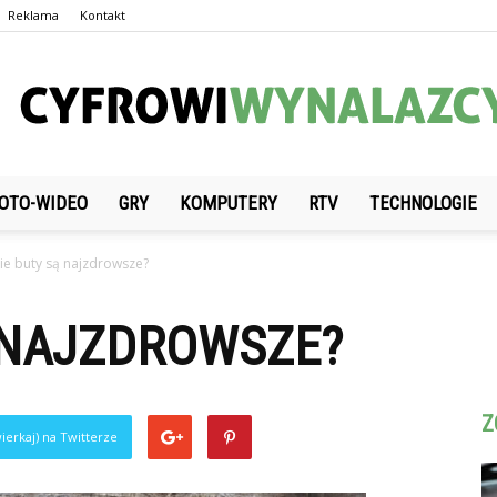
Reklama
Kontakt
OTO-WIDEO
GRY
KOMPUTERY
RTV
TECHNOLOGIE
CyfrowiWynalazcy.pl
kie buty są najzdrowsze?
 NAJZDROWSZE?
Z
ierkaj) na Twitterze