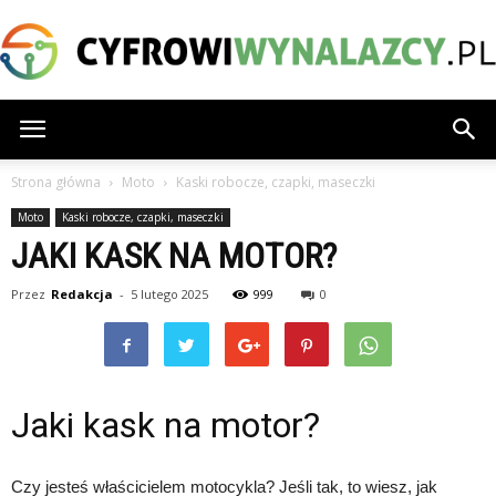
CyfrowiWynalazcy.pl
Strona główna
Moto
Kaski robocze, czapki, maseczki
Moto
Kaski robocze, czapki, maseczki
JAKI KASK NA MOTOR?
Przez
Redakcja
-
5 lutego 2025
999
0
Jaki kask na motor?
Czy jesteś właścicielem motocykla? Jeśli tak, to wiesz, jak