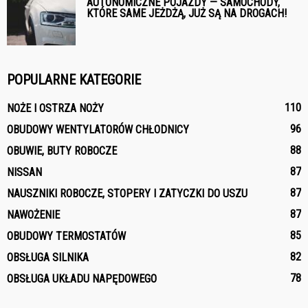
AUTONOMICZNE POJAZDY — SAMOCHODY,
KTÓRE SAME JEŻDŻĄ, JUŻ SĄ NA DROGACH!
POPULARNE KATEGORIE
110
NOŻE I OSTRZA NOŻY
96
OBUDOWY WENTYLATORÓW CHŁODNICY
88
OBUWIE, BUTY ROBOCZE
87
NISSAN
87
NAUSZNIKI ROBOCZE, STOPERY I ZATYCZKI DO USZU
87
NAWOŻENIE
85
OBUDOWY TERMOSTATÓW
82
OBSŁUGA SILNIKA
78
OBSŁUGA UKŁADU NAPĘDOWEGO