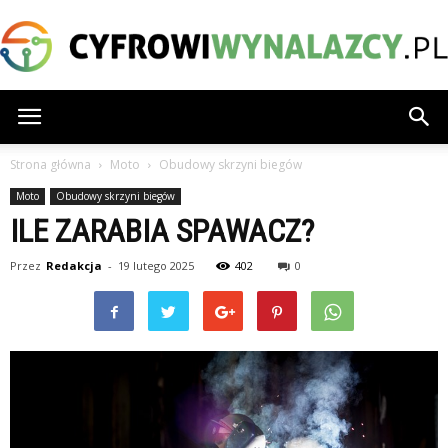
CyfrowiWynalazcy.pl
Strona główna
Moto
Obudowy skrzyni biegów
Moto
Obudowy skrzyni biegów
ILE ZARABIA SPAWACZ?
Przez
Redakcja
-
19 lutego 2025
402
0