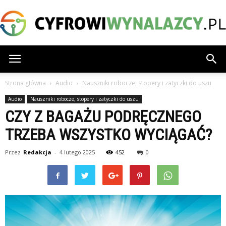
CyfrowiWynalazcy.pl
Strona główna
Audio
Nauszniki robocze, stopery i zatyczki do uszu
Audio
Nauszniki robocze, stopery i zatyczki do uszu
CZY Z BAGAŻU PODRĘCZNEGO
TRZEBA WSZYSTKO WYCIĄGAĆ?
Przez
Redakcja
-
4 lutego 2025
452
0