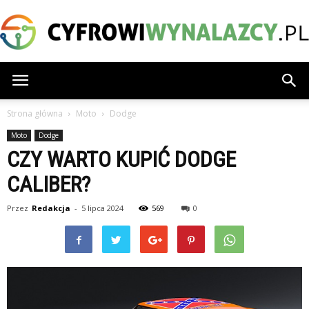
CyfrowiWynalazcy.pl
Strona główna
Moto
Dodge
Moto
Dodge
CZY WARTO KUPIĆ DODGE
CALIBER?
Przez
Redakcja
-
5 lipca 2024
569
0