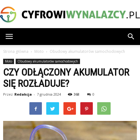
CyfrowiWynalazcy.pl
Strona główna
Moto
Obudowy akumulatorów samochodowych
Moto
Obudowy akumulatorów samochodowych
CZY ODŁĄCZONY AKUMULATOR
SIĘ ROZŁADUJE?
Przez
Redakcja
-
7 grudnia 2024
368
0