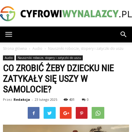
CyfrowiWynalazcy.pl
Strona główna
Audio
Nauszniki robocze, stopery i zatyczki do uszu
Audio
Nauszniki robocze, stopery i zatyczki do uszu
CO ZROBIĆ ŻEBY DZIECKU NIE
ZATYKAŁY SIĘ USZY W
SAMOLOCIE?
Przez
Redakcja
-
23 lutego 2025
431
0