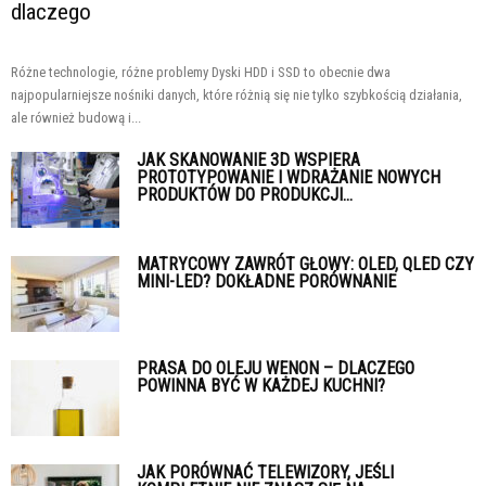
dlaczego
Różne technologie, różne problemy Dyski HDD i SSD to obecnie dwa
najpopularniejsze nośniki danych, które różnią się nie tylko szybkością działania,
ale również budową i...
JAK SKANOWANIE 3D WSPIERA
PROTOTYPOWANIE I WDRAŻANIE NOWYCH
PRODUKTÓW DO PRODUKCJI...
MATRYCOWY ZAWRÓT GŁOWY: OLED, QLED CZY
MINI-LED? DOKŁADNE PORÓWNANIE
PRASA DO OLEJU WENON – DLACZEGO
POWINNA BYĆ W KAŻDEJ KUCHNI?
JAK PORÓWNAĆ TELEWIZORY, JEŚLI