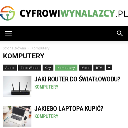
CyfrowiWynalazcy.pl
Strona główna
Komputery
KOMPUTERY
Audio
Foto-Wideo
Gry
Komputery
Moto
RTV
JAKI ROUTER DO ŚWIATŁOWODU?
KOMPUTERY
JAKIEGO LAPTOPA KUPIĆ?
KOMPUTERY